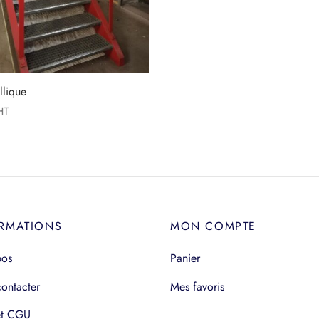
llique
RMATIONS
MON COMPTE
pos
Panier
ontacter
Mes favoris
t CGU