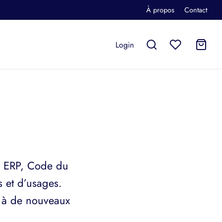
À propos
Contact
Login
s, ERP, Code du
s et d’usages.
s à de nouveaux