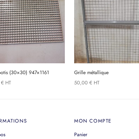
botis (30×30) 947×1161
Grille métallique
0
€
50,00
€
RMATIONS
MON COMPTE
pos
Panier