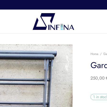
Home
/
Ga
Gard
250,00
1 in stoc