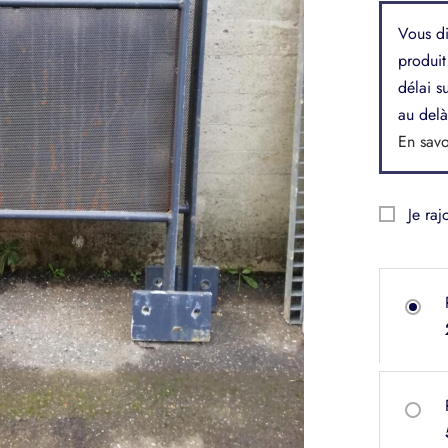
Vous di
produit
délai s
au delà
En savo
Je raj