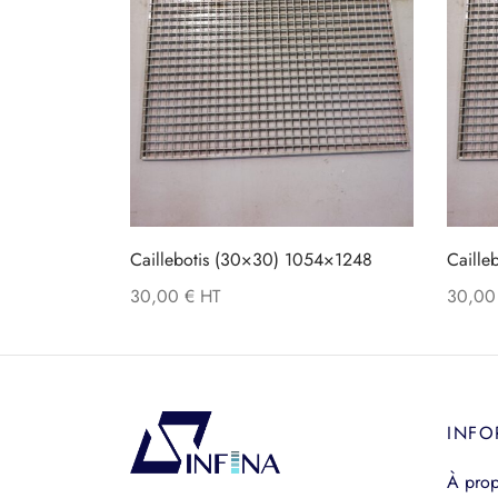
Caillebotis (30×30) 1054×1248
Caille
30,00
€
30,0
INFO
À pro