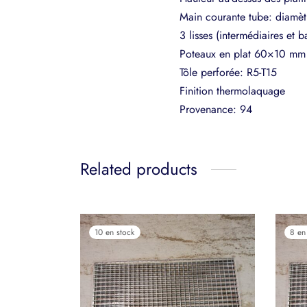
Main courante tube: diamè
3 lisses (intermédiaires et
Poteaux en plat 60×10 mm
Tôle perforée: R5-T15
Finition thermolaquage
Provenance: 94
Related products
10 en stock
8 en