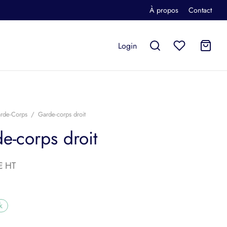
À propos
Contact
Login
rde-Corps
/
Garde-corps droit
e-corps droit
€
k