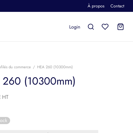
À propos
Contact
Login
ofilés du commerce
/
HEA 260 (10300mm)
 260 (10300mm)
€
tock