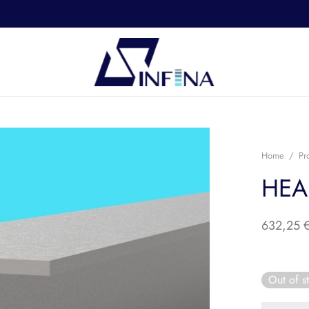
Home
/
Pr
HEA
632,25
Out of s