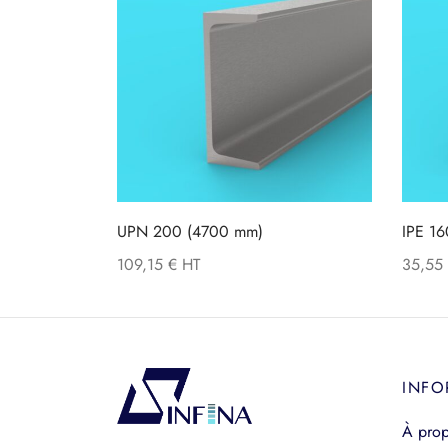
UPN 200 (4700 mm)
IPE 1
109,15
€
35,55
INFO
À pro