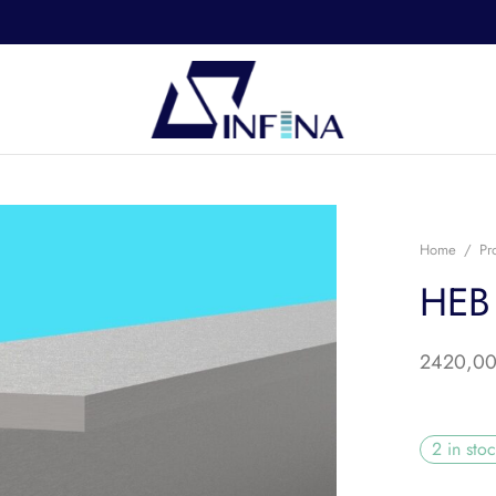
Home
/
Pr
HEB
2420,0
2 in sto