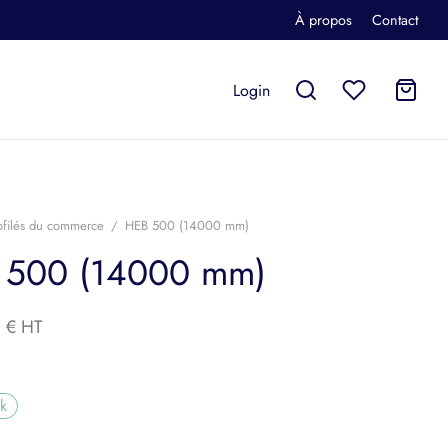
À propos
Contact
Login
ofilés du commerce
/
HEB 500 (14000 mm)
 500 (14000 mm)
0
€
ck