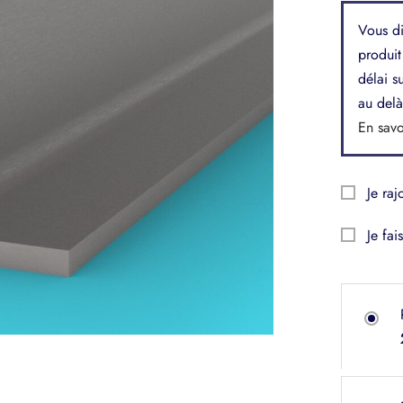
Vous di
produit
délai s
au delà
En savo
Je raj
Je fai