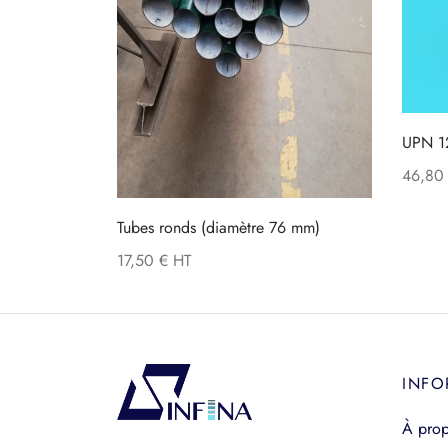
UPN 1
46,8
Tubes ronds (diamètre 76 mm)
17,50
€
INFO
À pro