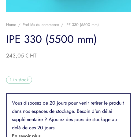
e-Corps
ier
Home
/
Profilés du commerce
/
IPE 330 (5500 mm)
IPE 330 (5500 mm)
llage et Équipement
its divers
243,05
€
1 in stock
Vous disposez de 20 jours pour venir retirer le produit
dans nos espaces de stockage. Besoin d'un délai
supplémentaire ? Ajoutez des jours de stockage au
delà de ces 20 jours.
En savoir plus...