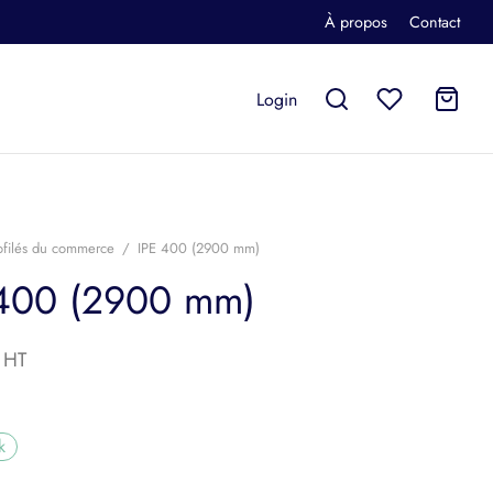
À propos
Contact
Login
ofilés du commerce
/
IPE 400 (2900 mm)
 400 (2900 mm)
k