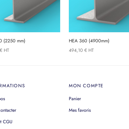
20 (2250 mm)
HEA 360 (4900mm)
€
494,10
€
RMATIONS
MON COMPTE
pos
Panier
ontacter
Mes favoris
t CGU