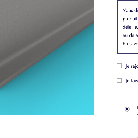
Vous di
produit
délai s
au delà
En savo
Je raj
Je fai