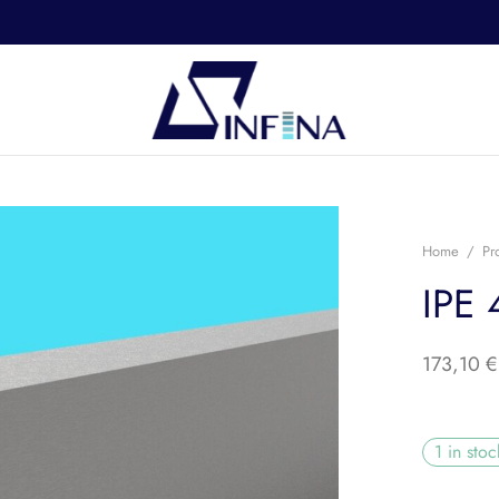
Home
/
Pr
IPE
173,10
€
1 in stoc