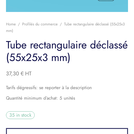
e-Corps
ier
Home
/
Profilés du commerce
/
Tube rectangulaire déclassé (55x25x3
mm)
llage et Équipement
Tube rectangulaire déclassé
its divers
(55x25x3 mm)
37,30
€
Tarifs dégressifs: se reporter à la description
Quantité minimum d’achat: 5 unités
35 in stock