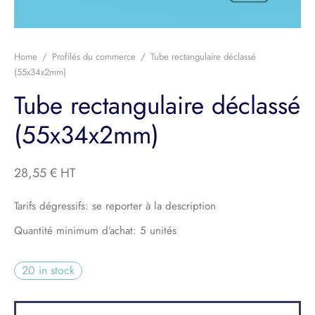
e-Corps
ier
Home
/
Profilés du commerce
/
Tube rectangulaire déclassé
(55x34x2mm)
llage et Équipement
Tube rectangulaire déclassé
its divers
(55x34x2mm)
28,55
€
Tarifs dégressifs: se reporter à la description
Quantité minimum d’achat: 5 unités
20 in stock