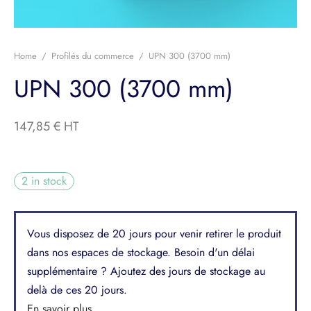
e-Corps
ier
Home
/
Profilés du commerce
/
UPN 300 (3700 mm)
UPN 300 (3700 mm)
llage et Équipement
its divers
147,85
€
2 in stock
Vous disposez de 20 jours pour venir retirer le produit
dans nos espaces de stockage. Besoin d'un délai
supplémentaire ? Ajoutez des jours de stockage au
delà de ces 20 jours.
En savoir plus...