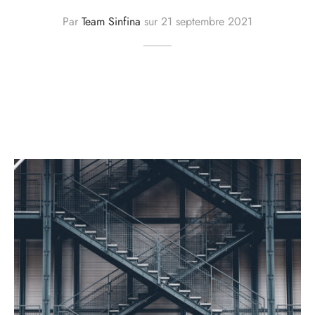
e-Corps
Par
Team Sinfina
sur
21 septembre 2021
ier
llage et Équipement
its divers