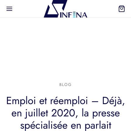
Retour
 CATÉGORIES
BLOG
iers
Emploi et réemploi – Déjà,
ilés du commerce
en juillet 2020, la presse
s courantes
spécialisée en parlait